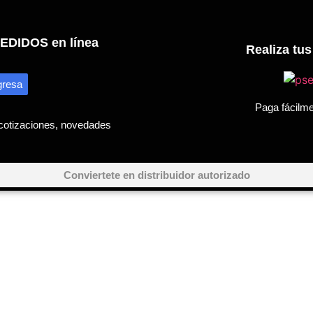
PEDIDOS en línea
Realiza tu
gresa
Paga fácilm
 cotizaciones, novedades
Conviertete en distribuidor autorizado